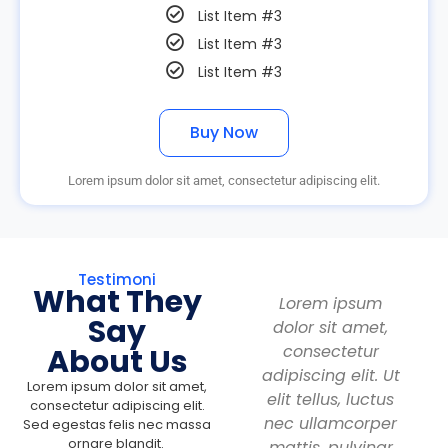
List Item #3
List Item #3
List Item #3
Buy Now
Lorem ipsum dolor sit amet, consectetur adipiscing elit.
Testimoni
What They
Lorem ipsum
Lorem ipsum
Say
,
dolor sit amet,
dolor sit amet,
consectetur
consectetur
About Us
Ut
adipiscing elit. Ut
adipiscing elit. Ut
Lorem ipsum dolor sit amet,
s
elit tellus, luctus
elit tellus, luctus
consectetur adipiscing elit.
er
nec ullamcorper
nec ullamcorper
Sed egestas felis nec massa
ornare blandit.
r
mattis, pulvinar
mattis, pulvinar