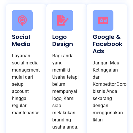
Social
Logo
Google &
Media
Design
Facebook
Ads
Layanan
Bagi anda
social media
yang
Jangan Mau
management
memiliki
Ketinggalan
mulai dari
Usaha tetapi
dari
setup
belum
Kompetitor,Dorong
account
mempunyai
bisnis Anda
hingga
logo, Kami
sekarang
regular
siap
dengan
maintenance
melakukan
menggunakan
branding
Iklan
usaha anda.