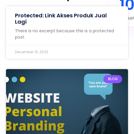
1
Protected: Link Akses Produk Jual
Cus
Lagi
There is no excerpt because this is a protected
post.
December 15, 2023
BLOG