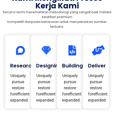
Kerja Kami
Secara resmi meremehkan metodologi yang sangat baik melalui
keahlian premium
kompetitif daripada keharusan untuk menyebarkan sumber
terbuka.
Research
Designing
Building
Deliver
Uniquely
Uniquely
Uniquely
Uniquely
pursue
pursue
pursue
pursue
restore
restore
restore
restore
forefficient
forefficient
forefficient
forefficient
expanded.
expanded.
expanded.
expanded.