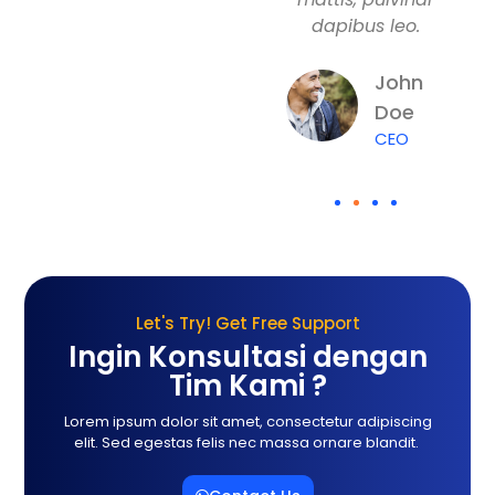
dapibus leo.
dapibus leo.
John
John
Doe
Doe
CEO
CEO
Let's Try! Get Free Support
Ingin Konsultasi dengan
Tim Kami ?
Lorem ipsum dolor sit amet, consectetur adipiscing
elit. Sed egestas felis nec massa ornare blandit.