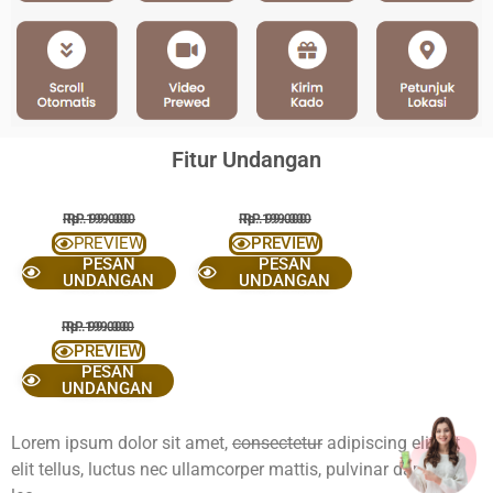
Fitur Undangan
Rp. 199.000
RP. 99.000
Rp. 199.000
RP. 99.000
PREVIEW
PREVIEW
PESAN
PESAN
UNDANGAN
UNDANGAN
Rp. 199.000
RP. 99.000
PREVIEW
PESAN
UNDANGAN
Lorem ipsum dolor sit amet,
consectetur
adipiscing elit. Ut
elit tellus, luctus nec ullamcorper mattis, pulvinar dapibus